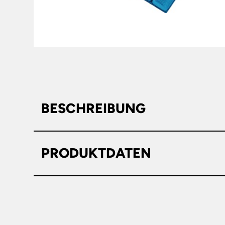
BESCHREIBUNG
Hersteller: Paul H. Kübler Bekl
PRODUKTDATEN
Werksnr.: 8108 9119-45
Farbe
schwarz
funktionelle Formgebung · zertif
Länge ca.
250mm
Verbindung mit dem jeweiligen 
Breite ca.
150mm