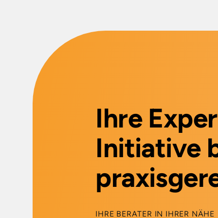
Material
100% Baumwo
Stärke ca.
20mm
Marke
KÜBLER
PSA-Kategorie
I
Ihre Expe
Initiative
praxisgere
IHRE BERATER IN IHRER NÄHE