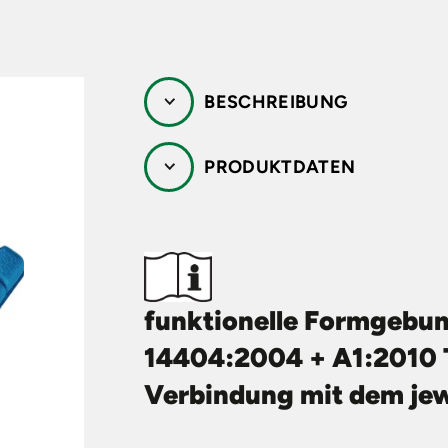
In
Zu
P
Lö
k
T
HUTZKLEIDUNG
RZ
pr
un
BESCHREIBUNG
RÜSTUNGEN
Si
Se
TATTUNG,
PRODUKTDATEN
UTZPRODUKTE
funktionelle Formgebung
14404:2004 + A1:2010 Ty
Verbindung mit dem je