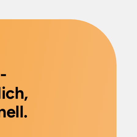
-
ich,
ell.