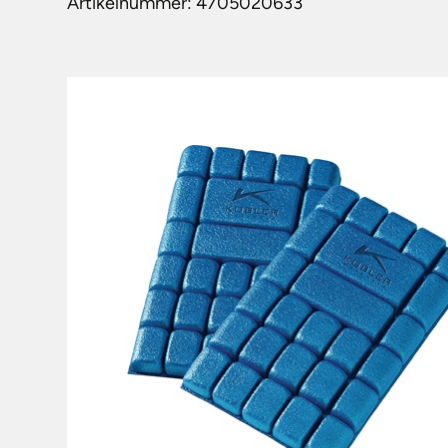
Artikelnummer: 4705020633
FUSSSCHUTZ
ARBEITS- UND SC
PSA GEGEN ABSTU
ERSTE-HILFE-AUS
HAUTSCHUTZ,
WASCHRAUMAUSS
WISCHTÜCHER
ALLGEMEINE SCH