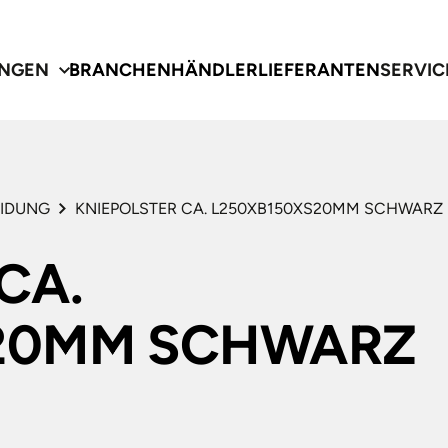
NGEN
BRANCHEN
HÄNDLER
LIEFERANTEN
SERVIC
EIDUNG
KNIEPOLSTER CA. L250XB150XS20MM SCHWARZ
CA.
gen
e
te
S20MM SCHWARZ
CHECK
TEM- UND
RENT