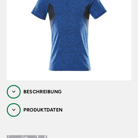
HÄNDLERSHOP
PIEL DRESDEN Die Technische Großhandlung
GmbH
Bodenbacher Straße 81
01277 Dresden
Webseite
HÄNDLERSHOP
BESCHREIBUNG
PRODUKTDATEN