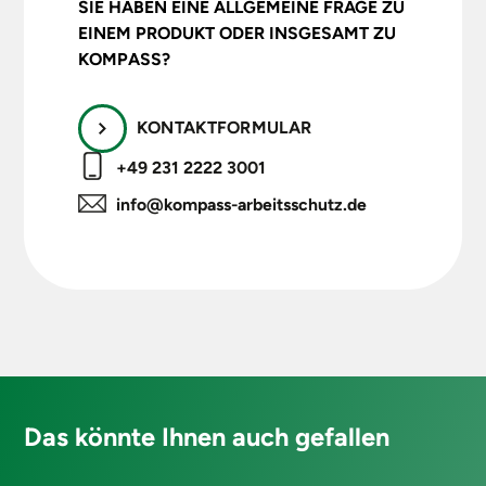
SIE HABEN EINE ALLGEMEINE FRAGE ZU
Laos oder Vietnam,
EINEM PRODUKT ODER INSGESAMT ZU
Genäht in einer
KOMPASS?
Produktion mit
SA8000-Zertifikat,
dem Nachweis für
KONTAKTFORMULAR
gute und sichere
Arbeitnehmer- und
+49 231 2222 3001
Arbeitsbedingungen.
info@kompass-arbeitsschutz.de
Transportiert von
der Produktion zum
Warenlager von
Lieferanten mit ISO
14001-
Zertifizierung,
Beförderung in
Sendungen mit
maximaler
Das könnte Ihnen auch gefallen
Raumausnutzung,
Die Verpackung der