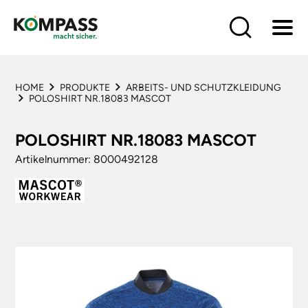
HÄNDLERSHOP
HOME
PRODUKTE
PIEL Schweinfurt GmbH & Co. KG.
HOME
PRODUKTE
ARBEITS- UND SCHUTZKLEIDUNG
Athenstraße 8
POLOSHIRT NR.18083 MASCOT
LÖSUNGEN
97424 Schweinfurt
BRANCHEN
Webseite
HÄNDLER
POLOSHIRT NR.18083 MASCOT
HÄNDLERSHOP
LIEFERANTEN
Artikelnummer: 8000492128
SERVICE
KONTAKT
PIEL FRANKFURT/ODER Die Technische
Großhandlung GmbH
Zur Hütte 9
15890 Eisenhüttenstadt
Webseite