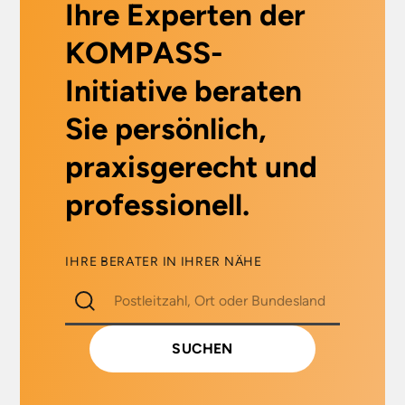
Ihre Experten der
Anwendungsbereiche:
Asbestsanierung,
KOMPASS-
Reinraumanwendungen,
z. B.:
Initiative beraten
pharmazeutische
Sie persönlich,
Industrie, Umgang
mit faserhaltigen
praxisgerecht und
Dämmstoffen
(Glas- u.
professionell.
Steinwolle), Holz- u.
Metallverarbeitung,
Harzverarbeitung,
IHRE BERATER IN IHRER NÄHE
Schutz vor
mindergiftigen
Chemikalien, Leicht
Spritzer div.
Reinigungsflüssigkeiten,
Inspektions- u.