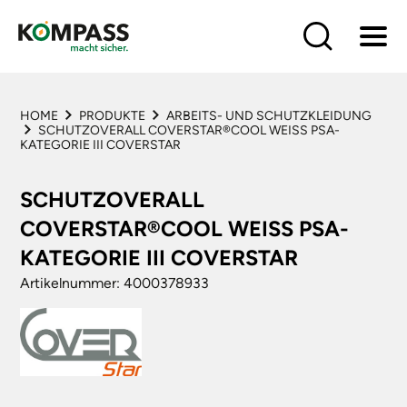
HOME
PRODUKTE
HOME
PRODUKTE
ARBEITS- UND SCHUTZKLEIDUNG
SCHUTZOVERALL COVERSTAR®COOL WEISS PSA-K
LÖSUNGEN
ATEGORIE III COVERSTAR
BRANCHEN
HÄNDLER
SCHUTZOVERALL
LIEFERANTEN
COVERSTAR®COOL WEISS PSA-K
SERVICE
ATEGORIE III COVERSTAR
Artikelnummer: 4000378933
KONTAKT