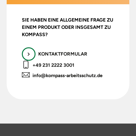
Wartungsarbeiten
von Maschinen u.
Anlagen
SIE HABEN EINE ALLGEMEINE FRAGE ZU
Lebensmittelindustrie,
EINEM PRODUKT ODER INSGESAMT ZU
Krankenhäuser,
KOMPASS?
Bergungsarbeiten,
Deponiesanierung,
kriminalistische
KONTAKTFORMULAR
Ermittlungsarbeiten
+49 231 2222 3001
bei
Rettungsorganisationen
info@kompass-arbeitsschutz.de
wie Feuerwehr,
Technisches
Hilfswerk,medizische
Notfalldienste,
Polizei,
Zivilschutzeinheiten,
Flughafenbehörden,
Zollorganisationen