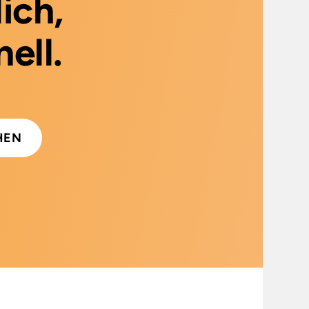
ich,
ell.