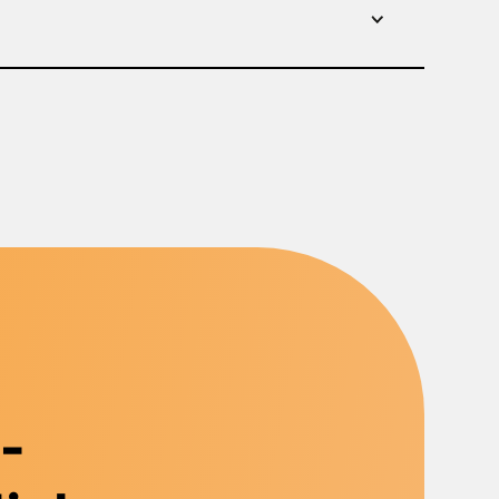
e Eigenschaften:
len · Farbe: blau
-