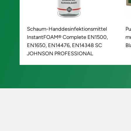
ttel
Putztuch TORK 500137 L.ca.250
W
500,
mmxB.ca.315 mm weiß 1-lagig 600
SC
Blatt/Rolle TORK