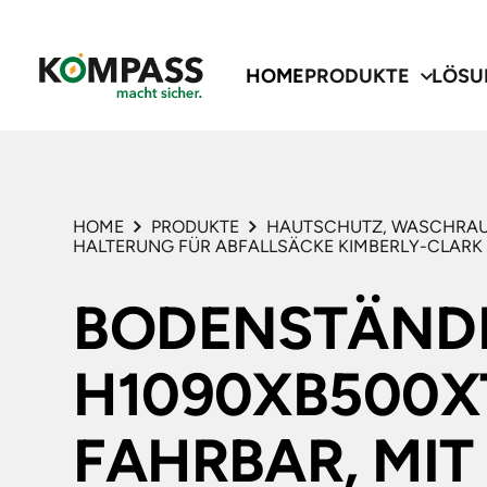
HOME
PRODUKTE
LÖSU
HOME
PRODUKTE
HAUTSCHUTZ, WASCHRA
HALTERUNG FÜR ABFALLSÄCKE KIMBERLY-CLARK
BODENSTÄNDE
Lösun
Servic
Produk
H1090XB500X
KOMPASS SAFETY 
ÜBER UNS
KOPF-, AUGEN-, A
FAHRBAR, MIT
MEINE WARTUNG
AKTUELLES
GEHÖRSCHUTZ
KOMPASS SAFETY 
HANDSCHUTZ