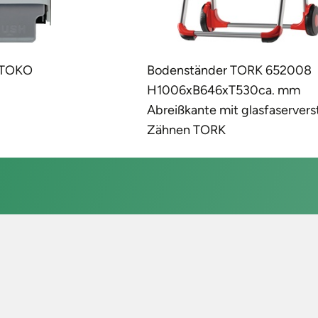
TORK 652008
Putztuch WK 20 L.ca.360
530ca. mm
mmxB.ca.380 mm blau 2-lagi
glasfaserverst.
volumengeprägt TECWERK