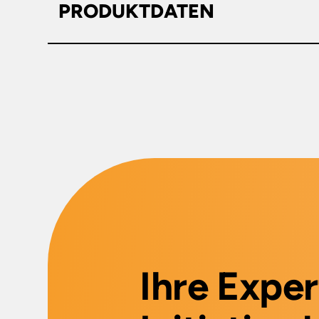
PRODUKTDATEN
Werksnr.: 6155
VE/Palette
12 Stück
für Putztuch-Rollen bis 440 mm B
Höhe ca.
1090mm
· Material: Stahl · Ausführung: fa
Breite ca.
500mm
Tiefe ca.
740mm
Marke
KIMBERLY-CLAR
Ihre Expe