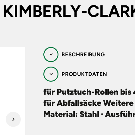
In
Zu
P
 KIMBERLY-CLAR
Lö
k
T
HUTZKLEIDUNG
RZ
pr
un
RÜSTUNGEN
Si
Se
TATTUNG,
BESCHREIBUNG
UTZPRODUKTE
PRODUKTDATEN
für Putztuch-Rollen bis
für Abfallsäcke Weitere
Material: Stahl · Ausfüh