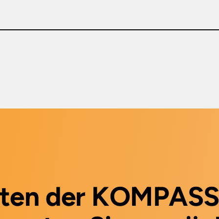
reite · mit Halterung für Abfallsäcke Weitere technisch
hrbar, mit Halterung für Abfallsäcke · passend für: Großrol
K
rten der KOMPASS