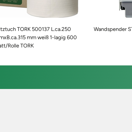
andspender STOKO
Bodenständer 
H1006xB646xT
Abreißkante mit 
Zähnen TORK