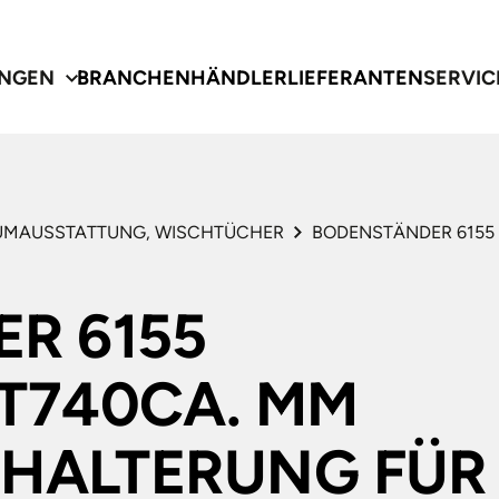
NGEN
BRANCHEN
HÄNDLER
LIEFERANTEN
SERVIC
UMAUSSTATTUNG, WISCHTÜCHER
BODENSTÄNDER 6155 
R 6155
gen
e
te
T740CA. MM
CHECK
TEM- UND
 HALTERUNG FÜR
RENT