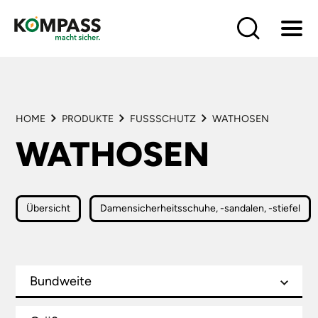
HOME
PRODUKTE
LÖSUNGEN
HOME
PRODUKTE
FUSSSCHUTZ
WATHOSEN
BRANCHEN
WATHOSEN
HÄNDLER
LIEFERANTEN
SERVICE
Übersicht
Damensicherheitsschuhe, -sandalen, -stiefel
KONTAKT
Bundweite