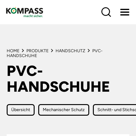
HOME
PRODUKTE
LÖSUNGEN
HOME
PRODUKTE
HANDSCHUTZ
PVC-
BRANCHEN
HANDSCHUHE
HÄNDLER
PVC-
LIEFERANTEN
SERVICE
HANDSCHUHE
KONTAKT
Übersicht
Mechanischer Schutz
Schnitt- und Stich