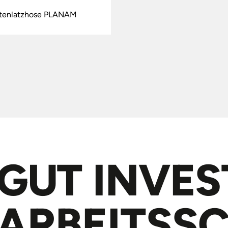
otenlatzhose PLANAM
GUT INVES
ARBEITS­S