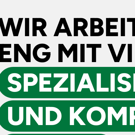
WIR ARBEI
ENG MIT V
SPEZIALI­
UND KOM