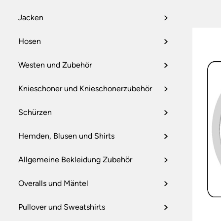
FUSSSCHUTZ
Jacken
ARBEITS- UND SC
PSA GEGEN ABSTU
Hosen
ERSTE-HILFE-AUS
Westen und Zubehör
HAUTSCHUTZ,
WASCHRAUMAUSS
Knieschoner und Knieschonerzubehör
WISCHTÜCHER
ALLGEMEINE SCH
Schürzen
Hemden, Blusen und Shirts
Allgemeine Bekleidung Zubehör
Overalls und Mäntel
Pullover und Sweatshirts