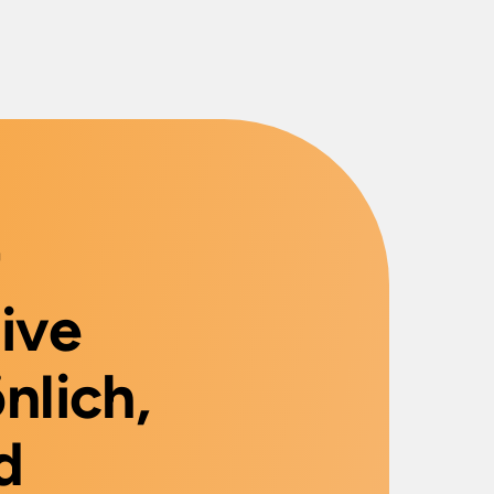
r
ive
nlich,
d