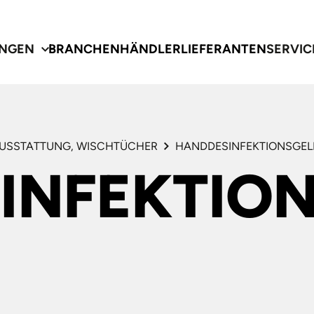
NGEN
BRANCHEN
HÄNDLER
LIEFERANTEN
SERVIC
USSTATTUNG, WISCHTÜCHER
HANDDESINFEKTIONSGEL
INFEKTION
gen
e
te
CHECK
TEM- UND
RENT