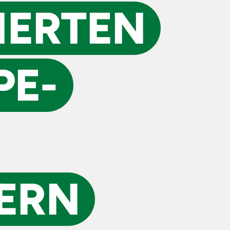
SIERTEN
PE­
ERN