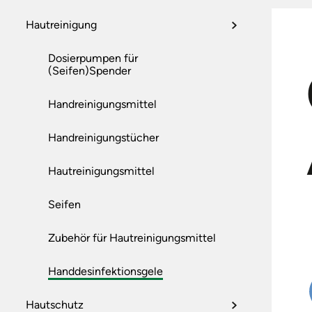
FUSSSCHUTZ
Hautreinigung
ARBEITS- UND SC
PSA GEGEN ABSTU
Dosierpumpen für
(Seifen)Spender
ERSTE-HILFE-AUS
HAUTSCHUTZ,
Handreinigungsmittel
WASCHRAUMAUSS
WISCHTÜCHER
Handreinigungstücher
ALLGEMEINE SCH
Hautreinigungsmittel
Seifen
Zubehör für Hautreinigungsmittel
Handdesinfektionsgele
Hautschutz