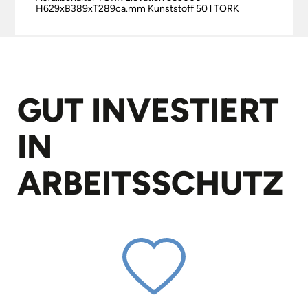
H629xB389xT289ca.mm Kunststoff 50 l TORK
GUT INVESTIERT
IN
ARBEITS­SCHUTZ