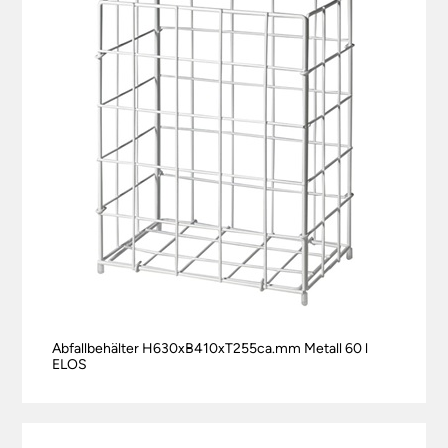
Abfallbehälter H630xB410xT255ca.mm Metall 60 l
ELOS