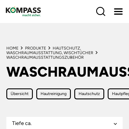
HOME
PRODUKTE
LÖSUNGEN
HOME
PRODUKTE
HAUTSCHUTZ,
BRANCHEN
WASCHRAUMAUSSTATTUNG, WISCHTÜCHER
HÄNDLER
WASCHRAUMAUSSTATTUNGSZUBEHÖR
LIEFERANTEN
WASCHRAUMAUS
SERVICE
KONTAKT
Übersicht
Hautreinigung
Hautschutz
Hautpfle
Tiefe ca.