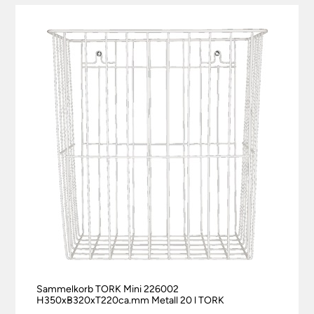
Sammelkorb TORK Mini 226002
H350xB320xT220ca.mm Metall 20 l TORK