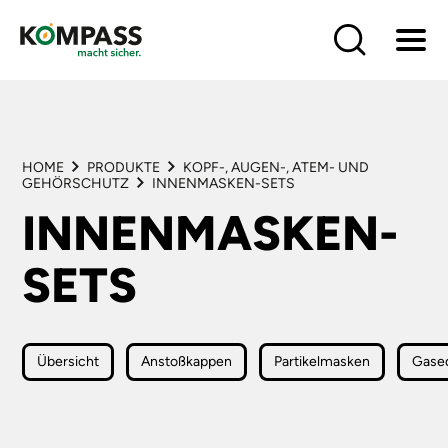
HOME
PRODUKTE
LÖSUNGEN
HOME
PRODUKTE
KOPF-, AUGEN-, ATEM- UND
BRANCHEN
GEHÖRSCHUTZ
INNENMASKEN-SETS
HÄNDLER
INNENMASKEN-
LIEFERANTEN
SERVICE
SETS
KONTAKT
Übersicht
Anstoßkappen
Partikelmasken
Gase