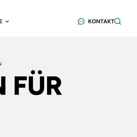
E
KONTAKT
N
N FÜR