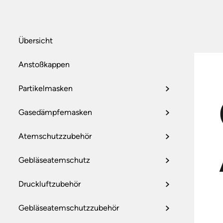
FUSSSCHUTZ
ARBEITS- UND SC
Übersicht
PSA GEGEN ABSTU
ERSTE-HILFE-AUS
Anstoßkappen
HAUTSCHUTZ,
WASCHRAUMAUSS
Partikelmasken
WISCHTÜCHER
ALLGEMEINE SCH
Gasedämpfemasken
Atemschutzzubehör
Gebläseatemschutz
Druckluftzubehör
Gebläseatemschutzzubehör