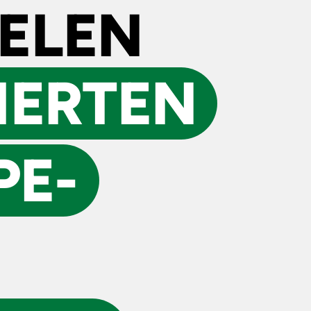
IELEN
SIERTEN
PE­