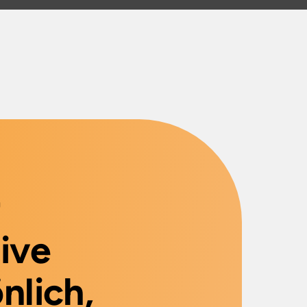
r
ive
nlich,